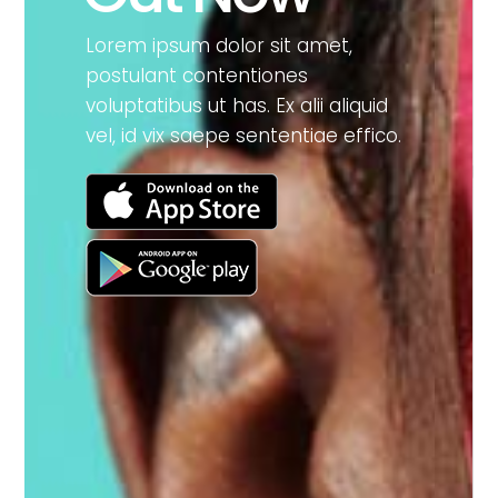
Lorem ipsum dolor sit amet,
postulant contentiones
voluptatibus ut has. Ex alii aliquid
vel, id vix saepe sententiae effico.